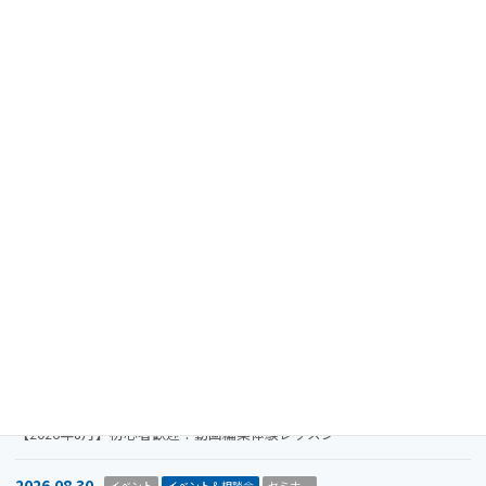
Megribaからのお知らせ
、
レポート
カテゴリー
イベントレポート
タグ
最近の投稿
2024.08.15
重要なお知らせ
【注意喚起】迷惑メール（なりすましメール）に関するお知らせ
2026.11.19
イベント
イベント＆相談会
セミナー
【参加者募集】Megriba Startup Camp 2026〈第6期〉
2026.09.30
お知らせ
イベント
イベント＆相談会
ビジコン
山口市をもっと面白くするアイデアを募集します。全国学生ビジネスア
イデアコンテスト2026
2026.08.31
イベント＆相談会
セミナー
【2026年8月】初心者歓迎！動画編集体験レッスン
2026.08.30
イベント
イベント＆相談会
セミナー