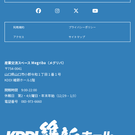
利用規約
プライバシーポリシー
アクセス
サイトマップ
産業交流スペース Megriba（メグリバ）
〒754-0041
山口県山口市小郡令和１丁目１番１号
KDDI 維新ホール1階
開館時間 9:00-22:00
休館日 第2・4火曜日・年末年始（12/29 – 1/3）
電話番号 083-973-6660