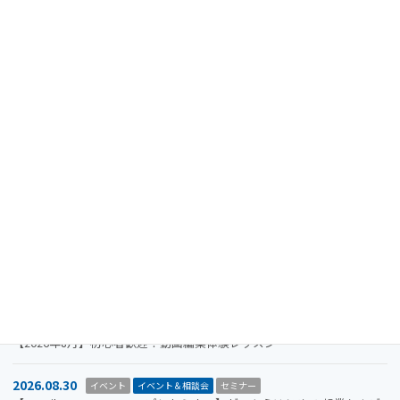
終了
最近の投稿
2024.08.15
重要なお知らせ
【注意喚起】迷惑メール（なりすましメール）に関するお知らせ
2026.11.19
イベント
イベント＆相談会
セミナー
【参加者募集】Megriba Startup Camp 2026〈第6期〉
2026.09.30
お知らせ
イベント
イベント＆相談会
ビジコン
山口市をもっと面白くするアイデアを募集します。全国学生ビジネスア
イデアコンテスト2026
2026.08.31
イベント＆相談会
セミナー
【2026年8月】初心者歓迎！動画編集体験レッスン
2026.08.30
イベント
イベント＆相談会
セミナー