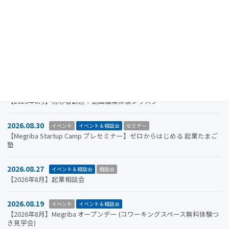
2026.11.19
イベント
イベント＆相談会
セミナー
【参加者募集】Megriba Startup Camp 2026〈第6期〉
2026.09.30
お知らせ
イベント
イベント＆相談会
ビジコン
山口市をもっと面白くするアイデアを募集します。全国学生ビジネスア
イデアコンテスト2026
2026.08.31
イベント＆相談会
セミナー
【2026年8月】初心者歓迎！動画編集体験レッスン
2026.08.30
イベント
イベント＆相談会
セミナー
【Megriba Startup Camp プレセミナー】ゼロからはじめる 起業たまご
塾
2026.08.27
イベント＆相談会
相談会
【2026年8月】起業相談会
2026.08.19
イベント
イベント＆相談会
【2026年8月】Megriba オープンデー (コワーキングスペース無料体験つ
き見学会)