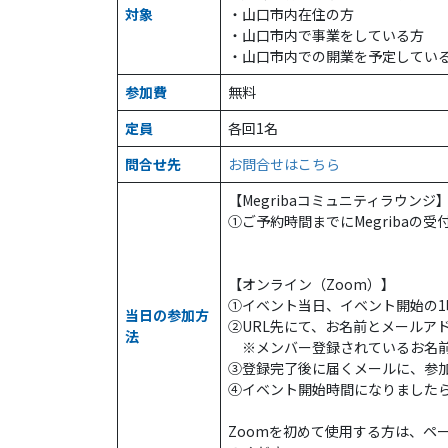
対象
・山口市内在住の方
・山口市内で事業をしている方
・山口市内での開業を予定してい
参加費
無料
定員
各回1名
問合せ先
お問合せはこちら
【Megribaコミュニティラウンジ
①ご予約時間までにMegribaの
【オンライン（Zoom）】
①イベント当日、イベント開始の1
当日の参加方
②URL先にて、お名前とメールア
法
※メンバー登録されているお名前
③登録完了後に届くメールに、参加
④イベント開始時間になりましたら
Zoomを初めて使用する方は、ペ