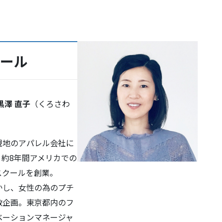
ィール
黒澤 直子
（くろさわ
現地のアパレル会社に
約8年間アメリカでの
スクールを創業。
かし、女性の為のプチ
数企画。東京都内のフ
ベーションマネージャ