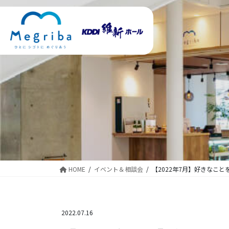
コ
ナ
ン
ビ
テ
ゲ
ン
ー
ツ
シ
に
ョ
移
ン
動
に
移
動
HOME
イベント＆相談会
【2022年7月】好きなこ
2022.07.16