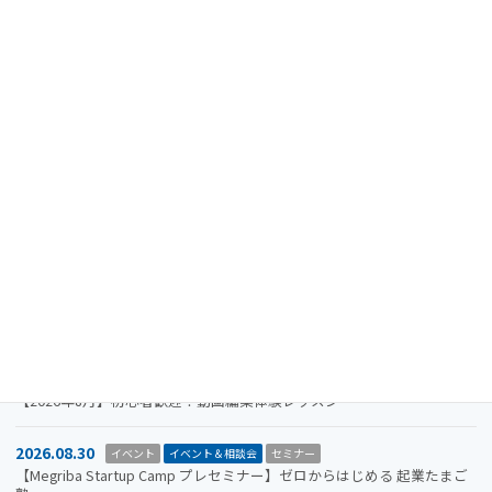
最近の投稿
2024.08.15
重要なお知らせ
【注意喚起】迷惑メール（なりすましメール）に関するお知らせ
2026.11.19
イベント
イベント＆相談会
セミナー
【参加者募集】Megriba Startup Camp 2026〈第6期〉
2026.09.30
お知らせ
イベント
イベント＆相談会
ビジコン
山口市をもっと面白くするアイデアを募集します。全国学生ビジネスア
イデアコンテスト2026
2026.08.31
イベント＆相談会
セミナー
【2026年8月】初心者歓迎！動画編集体験レッスン
2026.08.30
イベント
イベント＆相談会
セミナー
【Megriba Startup Camp プレセミナー】ゼロからはじめる 起業たまご