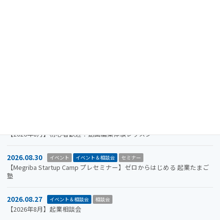
2024.08.15
重要なお知らせ
【注意喚起】迷惑メール（なりすましメール）に関するお知らせ
2026.11.19
イベント
イベント＆相談会
セミナー
【参加者募集】Megriba Startup Camp 2026〈第6期〉
2026.09.30
お知らせ
イベント
イベント＆相談会
ビジコン
山口市をもっと面白くするアイデアを募集します。全国学生ビジネスア
イデアコンテスト2026
2026.08.31
イベント＆相談会
セミナー
【2026年8月】初心者歓迎！動画編集体験レッスン
2026.08.30
イベント
イベント＆相談会
セミナー
【Megriba Startup Camp プレセミナー】ゼロからはじめる 起業たまご
塾
2026.08.27
イベント＆相談会
相談会
【2026年8月】起業相談会