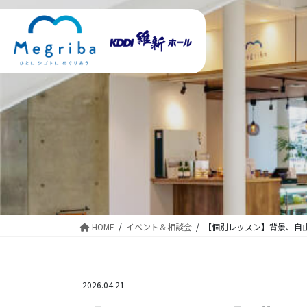
コ
ナ
ン
ビ
テ
ゲ
ン
ー
ツ
シ
に
ョ
移
ン
動
に
移
動
HOME
イベント＆相談会
【個別レッスン】背景、自
2026.04.21