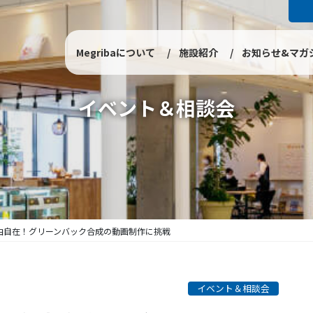
Megribaについて
施設紹介
お知らせ&マガ
イベント＆相談会
由自在！グリーンバック合成の動画制作に挑戦
イベント＆相談会