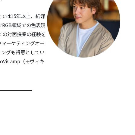
では15年以上、紙媒
でRGB領域での色表現
としての対面授業の経験を
やマーケティングオー
ィングも得意としてい
ViCamp（モヴィキ