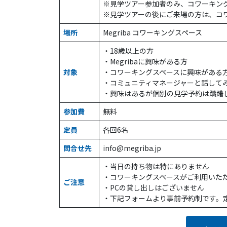
※見学ツアー参加者のみ、コワーキン
※見学ツアーの後にご来場の方は、コ
場所
Megriba コワーキングスペース
・18歳以上の方
・Megribaに興味がある方
対象
・コワーキングスペースに興味がある
・コミュニティマネージャーと話して
・興味はあるが個別の見学予約は躊躇
参加費
無料
定員
各回6名
問合せ先
info@megriba.jp
・当日の持ち物は特にありません
・コワーキングスペースがご利用いた
ご注意
・PCの貸し出しはございません
・下記フォームより事前予約制です。