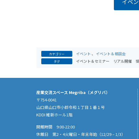
イベン
イベント
、
イベント＆相談会
カテゴリー
イベント＆セミナー
リアル開催
タグ
産業交流スペース Megriba（メグリバ）
〒754-0041
山口県山口市小郡令和１丁目１番１号
KDDI 維新ホール1階
開館時間 9:00-22:00
休館日 第2・4火曜日・年末年始（12/29 – 1/3）