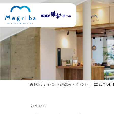
コ
ナ
ン
ビ
テ
ゲ
ン
ー
ツ
シ
に
ョ
移
ン
動
に
移
動
HOME
イベント＆相談会
イベント
【2026年7月
2026.07.15