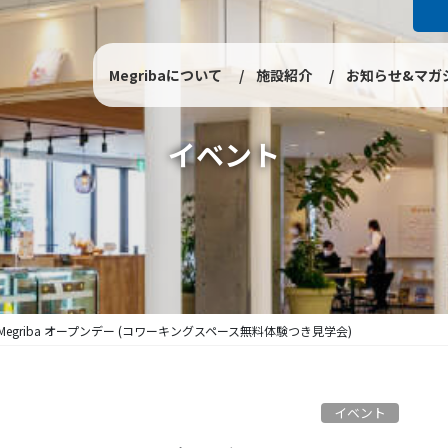
Megribaについて
施設紹介
お知らせ&マガ
イベント
】Megriba オープンデー (コワーキングスペース無料体験つき見学会)
イベント