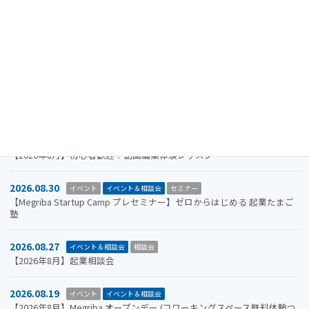
【注意喚起】迷惑メール（なりすましメール）に関するお知らせ
2026.11.19
イベント
イベント＆相談会
セミナー
【参加者募集】Megriba Startup Camp 2026〈第6期〉
2026.09.30
お知らせ
イベント
イベント＆相談会
ビジコン
山口市をもっと面白くするアイデアを募集します。全国学生ビジネスア
イデアコンテスト2026
2026.08.31
イベント＆相談会
セミナー
【2026年8月】初心者歓迎！動画編集体験レッスン
2026.08.30
イベント
イベント＆相談会
セミナー
【Megriba Startup Camp プレセミナー】ゼロからはじめる 起業たまご
塾
2026.08.27
イベント＆相談会
相談会
【2026年8月】起業相談会
2026.08.19
イベント
イベント＆相談会
【2026年8月】Megriba オープンデー (コワーキングスペース無料体験つ