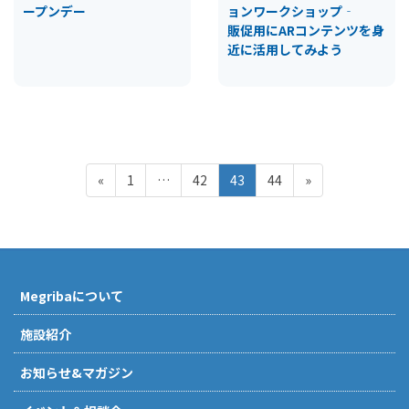
ープンデー
ョンワークショップ‐
販促用にARコンテンツを身
近に活用してみよう
投
ペ
ペ
ペ
ペ
«
1
…
42
43
44
»
稿
ー
ー
ー
ー
ジ
ジ
ジ
ジ
の
ペ
ー
Megribaについて
ジ
送
施設紹介
り
お知らせ&マガジン