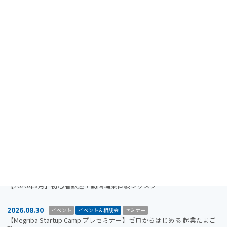
最近の投稿
2024.08.15
重要なお知らせ
【注意喚起】迷惑メール（なりすましメール）に関するお知らせ
2026.11.19
イベント
イベント＆相談会
セミナー
【参加者募集】Megriba Startup Camp 2026〈第6期〉
2026.09.30
お知らせ
イベント
イベント＆相談会
ビジコン
山口市をもっと面白くするアイデアを募集します。全国学生ビジネスア
イデアコンテスト2026
2026.08.31
イベント＆相談会
セミナー
【2026年8月】初心者歓迎！動画編集体験レッスン
2026.08.30
イベント
イベント＆相談会
セミナー
【Megriba Startup Camp プレセミナー】ゼロからはじめる 起業たまご