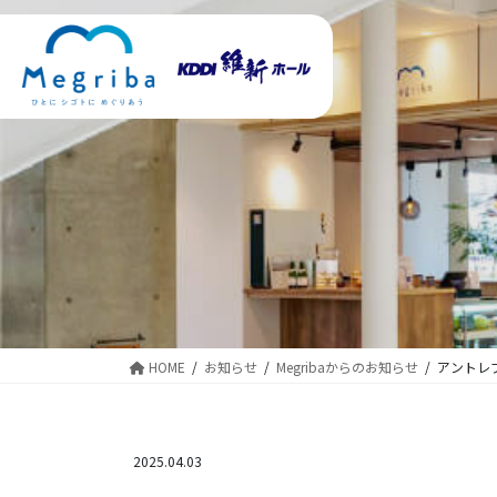
コ
ナ
ン
ビ
テ
ゲ
ン
ー
ツ
シ
に
ョ
移
ン
動
に
移
動
HOME
お知らせ
Megribaからのお知らせ
アントレ
2025.04.03