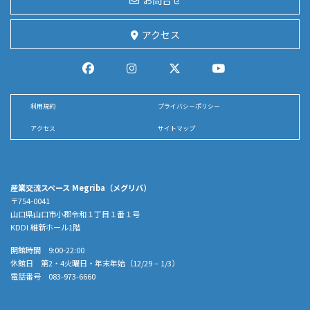
お問合せ
アクセス
利用規約
プライバシーポリシー
アクセス
サイトマップ
産業交流スペース Megriba（メグリバ）
〒754-0041
山口県山口市小郡令和１丁目１番１号
KDDI 維新ホール1階
開館時間 9:00-22:00
休館日 第2・4火曜日・年末年始（12/29 – 1/3）
電話番号 083-973-6660