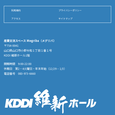
利用規約
プライバシーポリシー
アクセス
サイトマップ
産業交流スペース Megriba（メグリバ）
〒754-0041
山口県山口市小郡令和１丁目１番１号
KDDI 維新ホール1階
開館時間 9:00-22:00
休館日 第2・4火曜日・年末年始（12/29 – 1/3）
電話番号 083-973-6660