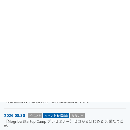
最近の投稿
2024.08.15
重要なお知らせ
【注意喚起】迷惑メール（なりすましメール）に関するお知らせ
2026.11.19
イベント
イベント＆相談会
セミナー
【参加者募集】Megriba Startup Camp 2026〈第6期〉
2026.09.30
お知らせ
イベント
イベント＆相談会
ビジコン
山口市をもっと面白くするアイデアを募集します。全国学生ビジネスア
イデアコンテスト2026
2026.08.31
イベント＆相談会
セミナー
【2026年8月】初心者歓迎！動画編集体験レッスン
2026.08.30
イベント
イベント＆相談会
セミナー
【Megriba Startup Camp プレセミナー】ゼロからはじめる 起業たまご
塾