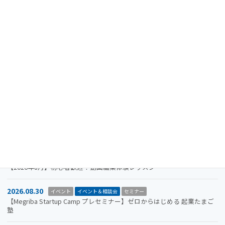
最近の投稿
2024.08.15
重要なお知らせ
【注意喚起】迷惑メール（なりすましメール）に関するお知らせ
2026.11.19
イベント
イベント＆相談会
セミナー
【参加者募集】Megriba Startup Camp 2026〈第6期〉
2026.09.30
お知らせ
イベント
イベント＆相談会
ビジコン
山口市をもっと面白くするアイデアを募集します。全国学生ビジネスア
イデアコンテスト2026
2026.08.31
イベント＆相談会
セミナー
【2026年8月】初心者歓迎！動画編集体験レッスン
2026.08.30
イベント
イベント＆相談会
セミナー
【Megriba Startup Camp プレセミナー】ゼロからはじめる 起業たまご
塾