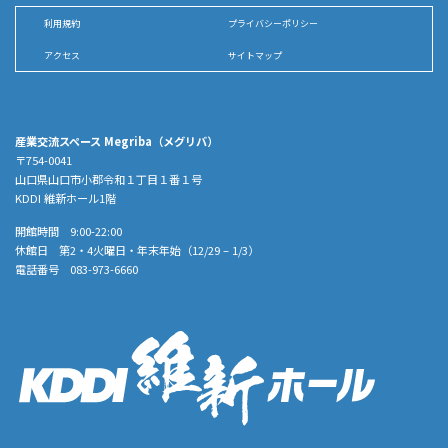
利用規約
プライバシーポリシー
アクセス
サイトマップ
産業交流スペース Megriba（メグリバ）
〒754-0041
山口県山口市小郡令和１丁目１番１号
KDDI 維新ホール1階
開館時間 9:00-22:00
休館日 第2・4火曜日・年末年始（12/29 – 1/3）
電話番号 083-973-6660