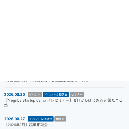
2024.08.15
重要なお知らせ
【注意喚起】迷惑メール（なりすましメール）に関するお知らせ
2026.11.19
イベント
イベント＆相談会
セミナー
【参加者募集】Megriba Startup Camp 2026〈第6期〉
2026.09.30
お知らせ
イベント
イベント＆相談会
ビジコン
山口市をもっと面白くするアイデアを募集します。全国学生ビジネスア
イデアコンテスト2026
2026.08.31
イベント＆相談会
セミナー
【2026年8月】初心者歓迎！動画編集体験レッスン
2026.08.30
イベント
イベント＆相談会
セミナー
【Megriba Startup Camp プレセミナー】ゼロからはじめる 起業たまご
塾
2026.08.27
イベント＆相談会
相談会
【2026年8月】起業相談会