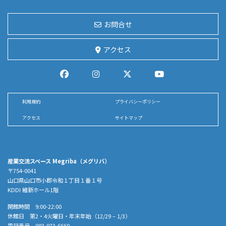
お問合せ
アクセス
利用規約
プライバシーポリシー
アクセス
サイトマップ
産業交流スペース Megriba（メグリバ）
〒754-0041
山口県山口市小郡令和１丁目１番１号
KDDI 維新ホール1階
開館時間 9:00-22:00
休館日 第2・4火曜日・年末年始（12/29 – 1/3）
電話番号 083-973-6660