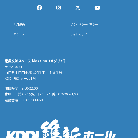
利用規約
プライバシーポリシー
アクセス
サイトマップ
産業交流スペース Megriba（メグリバ）
〒754-0041
山口県山口市小郡令和１丁目１番１号
KDDI 維新ホール1階
開館時間 9:00-22:00
休館日 第2・4火曜日・年末年始（12/29 – 1/3）
電話番号 083-973-6660