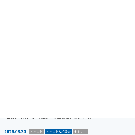
オンライン
申込受付中
相談会
タグ
最近の投稿
2024.08.15
重要なお知らせ
【注意喚起】迷惑メール（なりすましメール）に関するお知らせ
2026.11.19
イベント
イベント＆相談会
セミナー
【参加者募集】Megriba Startup Camp 2026〈第6期〉
2026.09.30
お知らせ
イベント
イベント＆相談会
ビジコン
山口市をもっと面白くするアイデアを募集します。全国学生ビジネスア
イデアコンテスト2026
2026.08.31
イベント＆相談会
セミナー
【2026年8月】初心者歓迎！動画編集体験レッスン
2026.08.30
イベント
イベント＆相談会
セミナー