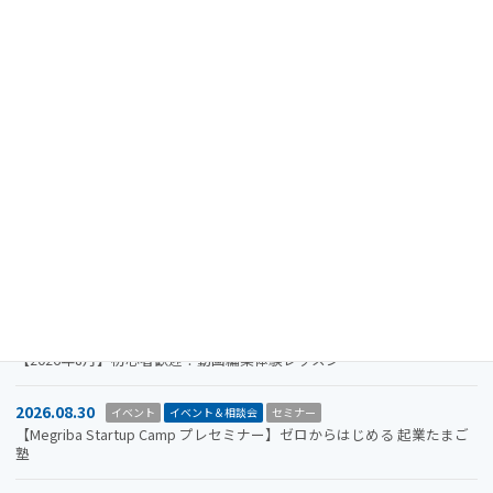
最近の投稿
2024.08.15
重要なお知らせ
【注意喚起】迷惑メール（なりすましメール）に関するお知らせ
2026.11.19
イベント
イベント＆相談会
セミナー
【参加者募集】Megriba Startup Camp 2026〈第6期〉
2026.09.30
お知らせ
イベント
イベント＆相談会
ビジコン
山口市をもっと面白くするアイデアを募集します。全国学生ビジネスア
イデアコンテスト2026
2026.08.31
イベント＆相談会
セミナー
【2026年8月】初心者歓迎！動画編集体験レッスン
2026.08.30
イベント
イベント＆相談会
セミナー
【Megriba Startup Camp プレセミナー】ゼロからはじめる 起業たまご
塾