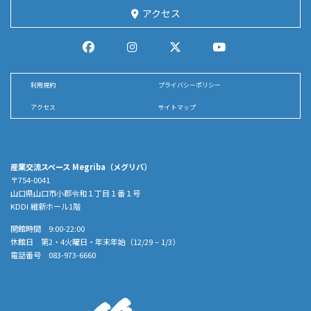
アクセス
利用規約
プライバシーポリシー
アクセス
サイトマップ
産業交流スペース Megriba（メグリバ）
〒754-0041
山口県山口市小郡令和１丁目１番１号
KDDI 維新ホール1階
開館時間 9:00-22:00
休館日 第2・4火曜日・年末年始（12/29 – 1/3）
電話番号 083-973-6660