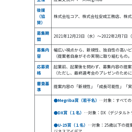
後援
（協
株式会社コア、株式会社安成工務店、株式
賛）
募集期
2021年12月23日（水）～2022年2月7日
間
募集内
幅広い視点から、新規性、独自性の高いビ
容
（提案者自身がその実現に取り組むもの。
応募資
起業前、起業後を問わず、募集内容の提案
格
（ただし、最終選考会のプレゼンのために、
審査基
提案内容の「新規性」「成長可能性」「実
準
●Megriba賞（若干名）
…対象：すべての
●DX賞（１名）
…対象：DX（デジタル
●U-25賞（１名）
…対象：25歳以下の提
ジネスアイデア