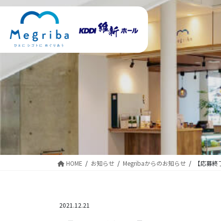
コ
ナ
ン
ビ
テ
ゲ
ン
ー
ツ
シ
に
ョ
移
ン
動
に
移
動
HOME
お知らせ
Megribaからのお知らせ
【応募終了
2021.12.21