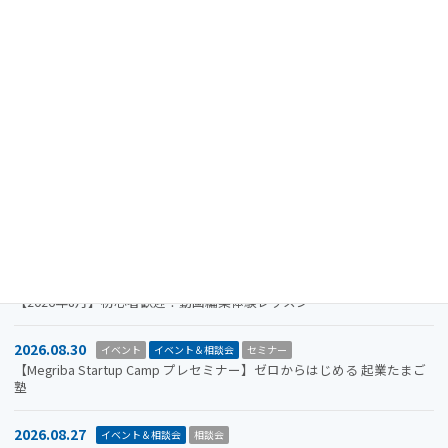
最近の投稿
2024.08.15
重要なお知らせ
【注意喚起】迷惑メール（なりすましメール）に関するお知らせ
2026.11.19
イベント
イベント＆相談会
セミナー
【参加者募集】Megriba Startup Camp 2026〈第6期〉
2026.09.30
お知らせ
イベント
イベント＆相談会
ビジコン
山口市をもっと面白くするアイデアを募集します。全国学生ビジネスア
イデアコンテスト2026
2026.08.31
イベント＆相談会
セミナー
【2026年8月】初心者歓迎！動画編集体験レッスン
2026.08.30
イベント
イベント＆相談会
セミナー
【Megriba Startup Camp プレセミナー】ゼロからはじめる 起業たまご
塾
2026.08.27
イベント＆相談会
相談会