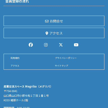
会員登録の流れ
お問合せ
アクセス
利用規約
プライバシーポリシー
アクセス
サイトマップ
産業交流スペース Megriba（メグリバ）
〒754-0041
山口県山口市小郡令和１丁目１番１号
KDDI 維新ホール1階
開館時間 9:00-22:00