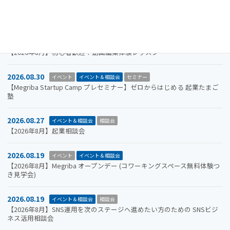
山口市をもっと面白くするアイデアを募集します。全国学生ビジネスア
イデアコンテスト2026
2026.08.31
イベント＆相談会
セミナー
【2026年8月】初心者歓迎！動画編集体験レッスン
2026.08.30
イベント
イベント＆相談会
セミナー
【Megriba Startup Camp プレセミナー】ゼロからはじめる 起業たまご
塾
2026.08.27
イベント＆相談会
相談会
【2026年8月】起業相談会
2026.08.19
イベント
イベント＆相談会
【2026年8月】Megriba オープンデー (コワーキングスペース無料体験つ
き見学会)
2026.08.19
イベント＆相談会
相談会
【2026年8月】SNS運用を次のステージへ進めたい方のための SNSビジ
ネス活用相談会