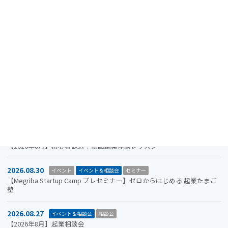
最近の投稿
2024.08.15
重要なお知らせ
【注意喚起】迷惑メール（なりすましメール）に関するお知らせ
2026.11.19
イベント
イベント＆相談会
セミナー
【参加者募集】Megriba Startup Camp 2026〈第6期〉
2026.09.30
お知らせ
イベント
イベント＆相談会
ビジコン
山口市をもっと面白くするアイデアを募集します。全国学生ビジネスア
イデアコンテスト2026
2026.08.31
イベント＆相談会
セミナー
【2026年8月】初心者歓迎！動画編集体験レッスン
2026.08.30
イベント
イベント＆相談会
セミナー
【Megriba Startup Camp プレセミナー】ゼロからはじめる 起業たまご
塾
2026.08.27
イベント＆相談会
相談会
【2026年8月】起業相談会