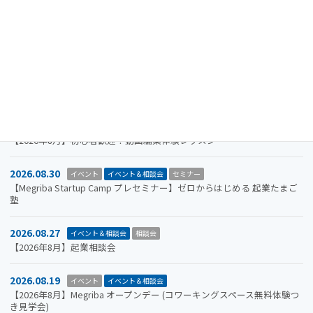
2026.11.19
イベント
イベント＆相談会
セミナー
【参加者募集】Megriba Startup Camp 2026〈第6期〉
2026.09.30
お知らせ
イベント
イベント＆相談会
ビジコン
山口市をもっと面白くするアイデアを募集します。全国学生ビジネスア
イデアコンテスト2026
2026.08.31
イベント＆相談会
セミナー
【2026年8月】初心者歓迎！動画編集体験レッスン
2026.08.30
イベント
イベント＆相談会
セミナー
【Megriba Startup Camp プレセミナー】ゼロからはじめる 起業たまご
塾
2026.08.27
イベント＆相談会
相談会
【2026年8月】起業相談会
2026.08.19
イベント
イベント＆相談会
【2026年8月】Megriba オープンデー (コワーキングスペース無料体験つ
き見学会)