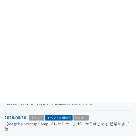
最近の投稿
2024.08.15
重要なお知らせ
【注意喚起】迷惑メール（なりすましメール）に関するお知らせ
2026.11.19
イベント
イベント＆相談会
セミナー
【参加者募集】Megriba Startup Camp 2026〈第6期〉
2026.09.30
お知らせ
イベント
イベント＆相談会
ビジコン
山口市をもっと面白くするアイデアを募集します。全国学生ビジネスア
イデアコンテスト2026
2026.08.31
イベント＆相談会
セミナー
【2026年8月】初心者歓迎！動画編集体験レッスン
2026.08.30
イベント
イベント＆相談会
セミナー
【Megriba Startup Camp プレセミナー】ゼロからはじめる 起業たまご
塾