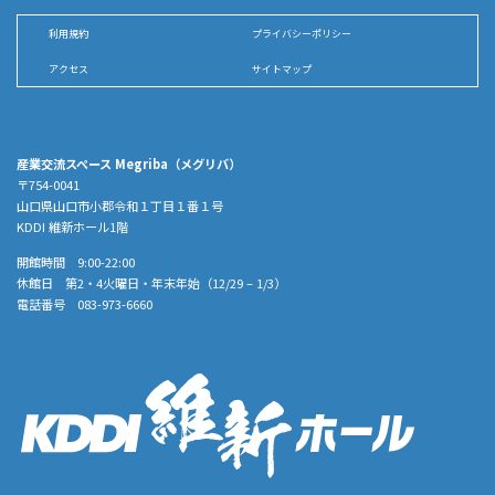
利用規約
プライバシーポリシー
アクセス
サイトマップ
産業交流スペース Megriba（メグリバ）
〒754-0041
山口県山口市小郡令和１丁目１番１号
KDDI 維新ホール1階
開館時間 9:00-22:00
休館日 第2・4火曜日・年末年始（12/29 – 1/3）
電話番号 083-973-6660