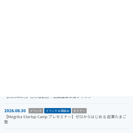
最近の投稿
2024.08.15
重要なお知らせ
【注意喚起】迷惑メール（なりすましメール）に関するお知らせ
2026.11.19
イベント
イベント＆相談会
セミナー
【参加者募集】Megriba Startup Camp 2026〈第6期〉
2026.09.30
お知らせ
イベント
イベント＆相談会
ビジコン
山口市をもっと面白くするアイデアを募集します。全国学生ビジネスア
イデアコンテスト2026
2026.08.31
イベント＆相談会
セミナー
【2026年8月】初心者歓迎！動画編集体験レッスン
2026.08.30
イベント
イベント＆相談会
セミナー
【Megriba Startup Camp プレセミナー】ゼロからはじめる 起業たまご
塾