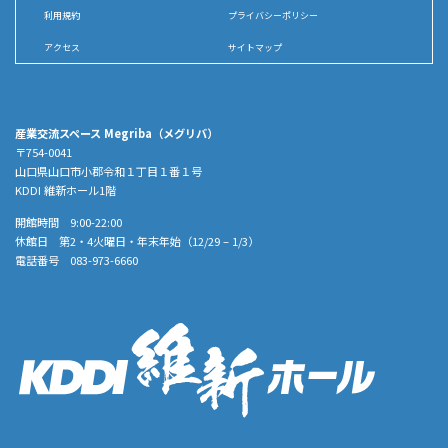
利用規約
プライバシーポリシー
アクセス
サイトマップ
産業交流スペース Megriba（メグリバ）
〒754-0041
山口県山口市小郡令和１丁目１番１号
KDDI 維新ホール1階
開館時間 9:00-22:00
休館日 第2・4火曜日・年末年始（12/29 – 1/3）
電話番号 083-973-6660