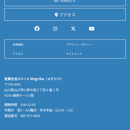
アクセス
利用規約
プライバシーポリシー
アクセス
サイトマップ
産業交流スペース Megriba（メグリバ）
〒754-0041
山口県山口市小郡令和１丁目１番１号
KDDI 維新ホール1階
開館時間 9:00-22:00
休館日 第2・4火曜日・年末年始（12/29 – 1/3）
電話番号 083-973-6660