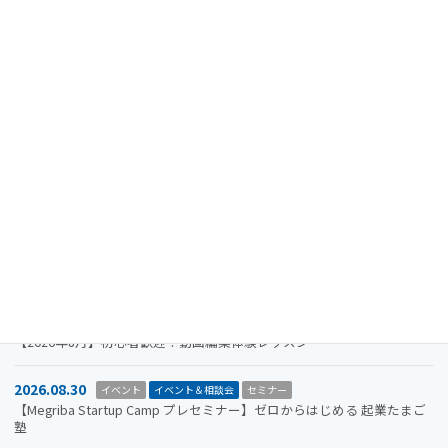
最近の投稿
2024.08.15
重要なお知らせ
【注意喚起】迷惑メール（なりすましメール）に関するお知らせ
2026.11.19
イベント
イベント＆相談会
セミナー
【参加者募集】Megriba Startup Camp 2026〈第6期〉
2026.09.30
お知らせ
イベント
イベント＆相談会
ビジコン
山口市をもっと面白くするアイデアを募集します。全国学生ビジネスア
イデアコンテスト2026
2026.08.31
イベント＆相談会
セミナー
【2026年8月】初心者歓迎！動画編集体験レッスン
2026.08.30
イベント
イベント＆相談会
セミナー
【Megriba Startup Camp プレセミナー】ゼロからはじめる 起業たまご
塾