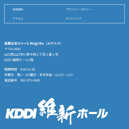
利用規約
プライバシーポリシー
アクセス
サイトマップ
産業交流スペース Megriba（メグリバ）
〒754-0041
山口県山口市小郡令和１丁目１番１号
KDDI 維新ホール1階
開館時間 9:00-22:00
休館日 第2・4火曜日・年末年始（12/29 – 1/3）
電話番号 083-973-6660