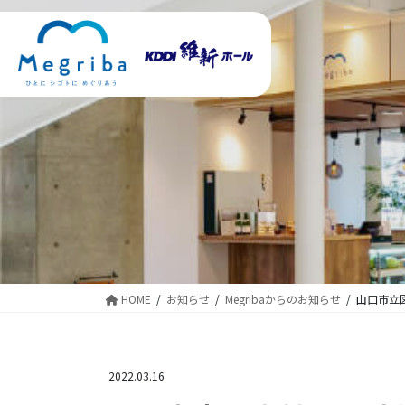
コ
ナ
ン
ビ
テ
ゲ
ン
ー
ツ
シ
に
ョ
移
ン
動
に
移
動
HOME
お知らせ
Megribaからのお知らせ
山口市立
2022.03.16