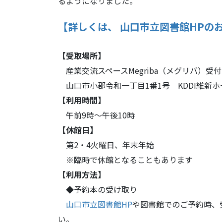
るようになりました。
【詳しくは、 山口市立図書館HPの
【受取場所】
産業交流スペースMegriba（メグリバ）受付
山口市小郡令和一丁目1番1号 KDDI維新ホ
【利用時間】
午前9時～午後10時
【休館日】
第2・4火曜日、年末年始
※臨時で休館となることもあります
【利用方法】
◆予約本の受け取り
山口市立図書館HP
や図書館でのご予約時、
い。