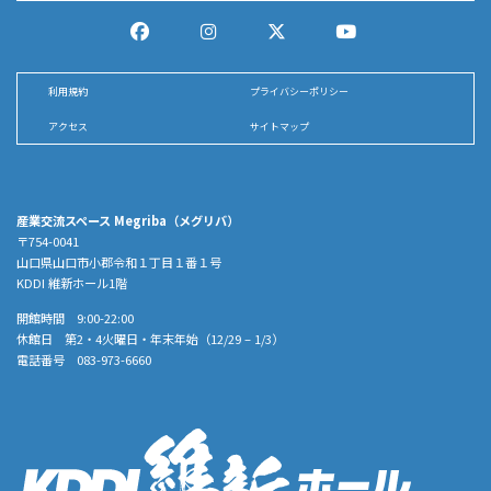
利用規約
プライバシーポリシー
アクセス
サイトマップ
産業交流スペース Megriba（メグリバ）
〒754-0041
山口県山口市小郡令和１丁目１番１号
KDDI 維新ホール1階
開館時間 9:00-22:00
休館日 第2・4火曜日・年末年始（12/29 – 1/3）
電話番号 083-973-6660