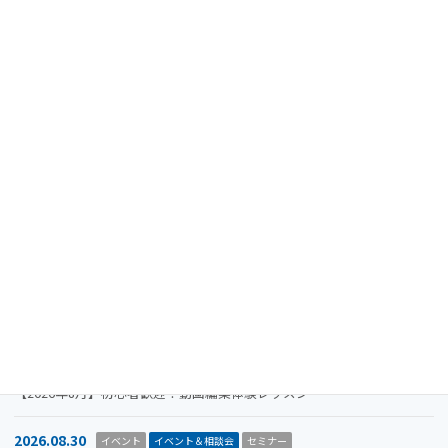
メディア掲載
タグ
最近の投稿
2024.08.15
重要なお知らせ
【注意喚起】迷惑メール（なりすましメール）に関するお知らせ
2026.11.19
イベント
イベント＆相談会
セミナー
【参加者募集】Megriba Startup Camp 2026〈第6期〉
2026.09.30
お知らせ
イベント
イベント＆相談会
ビジコン
山口市をもっと面白くするアイデアを募集します。全国学生ビジネスア
イデアコンテスト2026
2026.08.31
イベント＆相談会
セミナー
【2026年8月】初心者歓迎！動画編集体験レッスン
2026.08.30
イベント
イベント＆相談会
セミナー