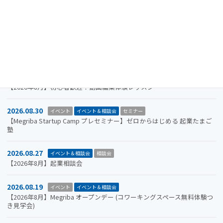
2026.11.19
イベント
イベント＆相談会
セミナー
【参加者募集】Megriba Startup Camp 2026〈第6期〉
2026.09.30
お知らせ
イベント
イベント＆相談会
ビジコン
山口市をもっと面白くするアイデアを募集します。全国学生ビジネスア
イデアコンテスト2026
2026.08.31
イベント＆相談会
セミナー
【2026年8月】初心者歓迎！動画編集体験レッスン
2026.08.30
イベント
イベント＆相談会
セミナー
【Megriba Startup Camp プレセミナー】ゼロからはじめる 起業たまご
塾
2026.08.27
イベント＆相談会
相談会
【2026年8月】起業相談会
2026.08.19
イベント
イベント＆相談会
【2026年8月】Megriba オープンデー (コワーキングスペース無料体験つ
き見学会)