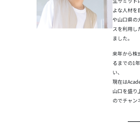
生サミット
よな人材を
や山口県の
スを利用し
ました。
来年から株
るまでの1
い、
現在はAcade
山口を盛り上
のでチャン