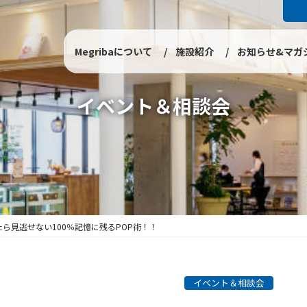
Megribaについて
施設紹介
お知らせ&マガ
イベント＆相談会
たら見逃せない100％記憶に残るPOP術！！
イベント＆相談会