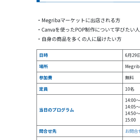
・Megribaマーケットに出店される方
・Canvaを使ったPOP制作について学びたい人
・自身の商品を多くの人に届けたい方
日時
6月29日
場所
Megr
参加費
無料
定員
10名
14:
14:0
当日のプログラム
14:5
15:0
問合せ先
お問合