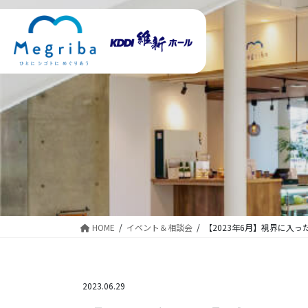
コ
ナ
ン
ビ
テ
ゲ
ン
ー
ツ
シ
に
ョ
移
ン
動
に
移
動
HOME
イベント＆相談会
【2023年6月】視界に入っ
2023.06.29