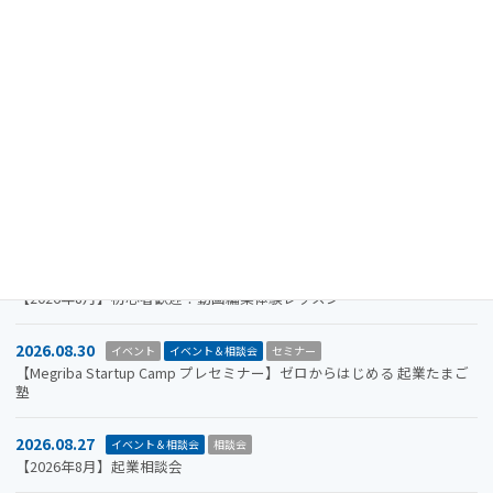
2024.08.15
重要なお知らせ
【注意喚起】迷惑メール（なりすましメール）に関するお知らせ
2026.11.19
イベント
イベント＆相談会
セミナー
【参加者募集】Megriba Startup Camp 2026〈第6期〉
2026.09.30
お知らせ
イベント
イベント＆相談会
ビジコン
山口市をもっと面白くするアイデアを募集します。全国学生ビジネスア
イデアコンテスト2026
2026.08.31
イベント＆相談会
セミナー
【2026年8月】初心者歓迎！動画編集体験レッスン
2026.08.30
イベント
イベント＆相談会
セミナー
【Megriba Startup Camp プレセミナー】ゼロからはじめる 起業たまご
塾
2026.08.27
イベント＆相談会
相談会
【2026年8月】起業相談会