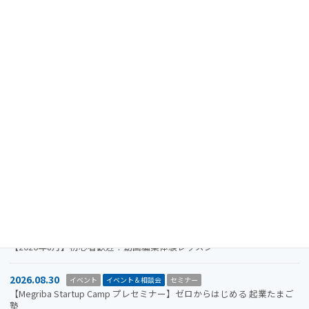
最近の投稿
2024.08.15
重要なお知らせ
【注意喚起】迷惑メール（なりすましメール）に関するお知らせ
2026.11.19
イベント
イベント＆相談会
セミナー
【参加者募集】Megriba Startup Camp 2026〈第6期〉
2026.09.30
お知らせ
イベント
イベント＆相談会
ビジコン
山口市をもっと面白くするアイデアを募集します。全国学生ビジネスア
イデアコンテスト2026
2026.08.31
イベント＆相談会
セミナー
【2026年8月】初心者歓迎！動画編集体験レッスン
2026.08.30
イベント
イベント＆相談会
セミナー
【Megriba Startup Camp プレセミナー】ゼロからはじめる 起業たまご
塾