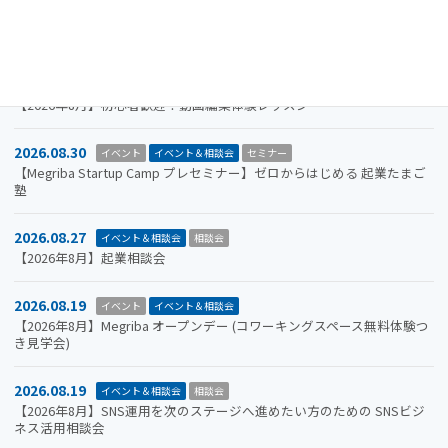
山口市をもっと面白くするアイデアを募集します。全国学生ビジネスア
イデアコンテスト2026
2026.08.31
イベント＆相談会
セミナー
【2026年8月】初心者歓迎！動画編集体験レッスン
2026.08.30
イベント
イベント＆相談会
セミナー
【Megriba Startup Camp プレセミナー】ゼロからはじめる 起業たまご
塾
2026.08.27
イベント＆相談会
相談会
【2026年8月】起業相談会
2026.08.19
イベント
イベント＆相談会
【2026年8月】Megriba オープンデー (コワーキングスペース無料体験つ
き見学会)
2026.08.19
イベント＆相談会
相談会
【2026年8月】SNS運用を次のステージへ進めたい方のための SNSビジ
ネス活用相談会