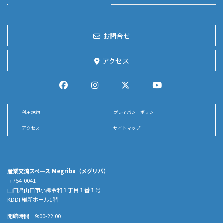
お問合せ
アクセス
利用規約
プライバシーポリシー
アクセス
サイトマップ
産業交流スペース Megriba（メグリバ）
〒754-0041
山口県山口市小郡令和１丁目１番１号
KDDI 維新ホール1階
開館時間 9:00-22:00