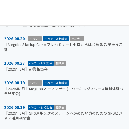
山口市をもっと面白くするアイデアを募集します。全国学生ビジネスア
イデアコンテスト2026
2026.08.31
イベント＆相談会
セミナー
【2026年8月】初心者歓迎！動画編集体験レッスン
2026.08.30
イベント
イベント＆相談会
セミナー
【Megriba Startup Camp プレセミナー】ゼロからはじめる 起業たまご
塾
2026.08.27
イベント＆相談会
相談会
【2026年8月】起業相談会
2026.08.19
イベント
イベント＆相談会
【2026年8月】Megriba オープンデー (コワーキングスペース無料体験つ
き見学会)
2026.08.19
イベント＆相談会
相談会
【2026年8月】SNS運用を次のステージへ進めたい方のための SNSビジ
ネス活用相談会