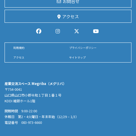
お問合せ
アクセス
利用規約
プライバシーポリシー
アクセス
サイトマップ
産業交流スペース Megriba（メグリバ）
〒754-0041
山口県山口市小郡令和１丁目１番１号
KDDI 維新ホール1階
開館時間 9:00-22:00
休館日 第2・4火曜日・年末年始（12/29 – 1/3）
電話番号 083-973-6660