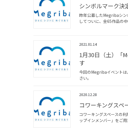
シンボルマーク決定
昨年公募したMegribaシ
してついに、全65作品の中
2021.01.14
1月30日（土）「
す
今回のMegribaイベン
さい。
2020.12.28
コワーキングスペー
コワーキングスペースの利
ップインメンバー」をご用意