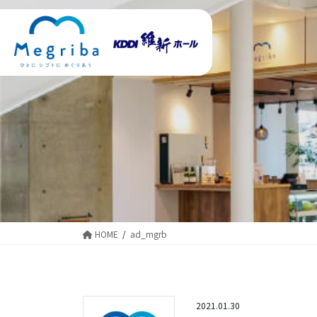
コ
ナ
ン
ビ
テ
ゲ
ン
ー
ツ
シ
に
ョ
移
ン
動
に
移
動
HOME
ad_mgrb
2021.01.30