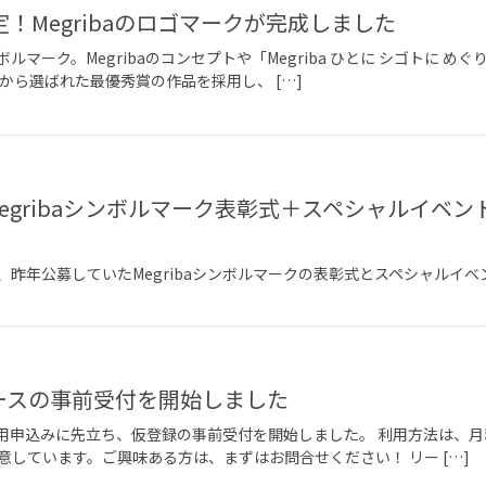
！Megribaのロゴマークが完成しました
ンボルマーク。Megribaのコンセプトや「Megriba ひとに シゴト
から選ばれた最優秀賞の作品を採用し、 […]
​Megribaシンボルマーク表彰式＋スペシャルイ
トは、昨年公募していたMegribaシンボルマークの表彰式とスペシャル
スの事前受付を開始しました​
用申込みに先立ち、仮登録の事前受付を開始しました。 利用方法は、
しています。ご興味ある方は、まずはお問合せください！ リー […]