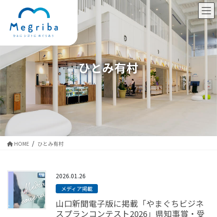
コ
ナ
ン
ビ
テ
ゲ
ン
ー
ツ
シ
に
ョ
ひとみ有村
移
ン
動
に
移
動
HOME
ひとみ有村
2026.01.26
メディア掲載
山口新聞電子版に掲載「やまぐちビジネ
スプランコンテスト2026」県知事賞・受