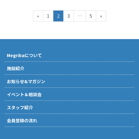
投
ペ
ペ
ペ
ペ
«
1
2
3
…
5
»
稿
ー
ー
ー
ー
ジ
ジ
ジ
ジ
の
ペ
ー
Megribaについて
ジ
送
施設紹介
り
お知らせ&マガジン
イベント＆相談会
スタッフ紹介
会員登録の流れ