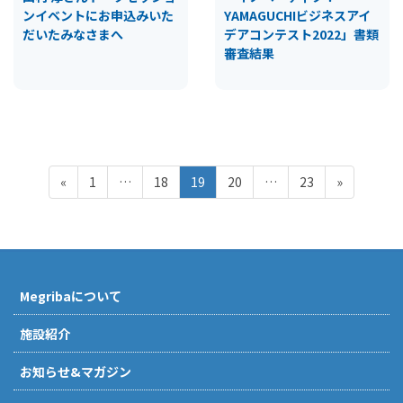
ンイベントにお申込みいた
YAMAGUCHIビジネスアイ
だいたみなさまへ
デアコンテスト2022」書類
審査結果
投
ペ
ペ
ペ
ペ
ペ
«
1
…
18
19
20
…
23
»
稿
ー
ー
ー
ー
ー
ジ
ジ
ジ
ジ
ジ
の
ペ
ー
Megribaについて
ジ
送
施設紹介
り
お知らせ&マガジン