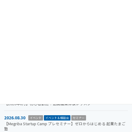
最近の投稿
2024.08.15
重要なお知らせ
【注意喚起】迷惑メール（なりすましメール）に関するお知らせ
2026.11.19
イベント
イベント＆相談会
セミナー
【参加者募集】Megriba Startup Camp 2026〈第6期〉
2026.09.30
お知らせ
イベント
イベント＆相談会
ビジコン
山口市をもっと面白くするアイデアを募集します。全国学生ビジネスア
イデアコンテスト2026
2026.08.31
イベント＆相談会
セミナー
【2026年8月】初心者歓迎！動画編集体験レッスン
2026.08.30
イベント
イベント＆相談会
セミナー
【Megriba Startup Camp プレセミナー】ゼロからはじめる 起業たまご
塾