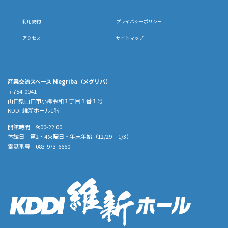
利用規約
プライバシーポリシー
アクセス
サイトマップ
産業交流スペース Megriba（メグリバ）
〒754-0041
山口県山口市小郡令和１丁目１番１号
KDDI 維新ホール1階
開館時間 9:00-22:00
休館日 第2・4火曜日・年末年始（12/29 – 1/3）
電話番号 083-973-6660