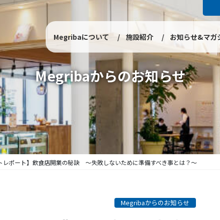
Megribaについて
施設紹介
お知らせ&マガ
Megribaからのお知らせ
トレポート】飲食店開業の秘訣 ～失敗しないために準備すべき事とは？～
Megribaからのお知らせ