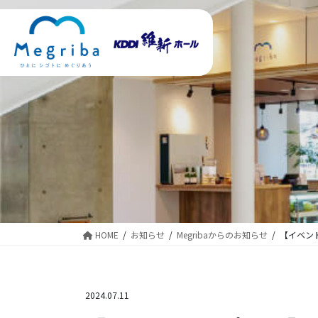
コ
ナ
ン
ビ
テ
ゲ
ン
ー
ツ
シ
に
ョ
移
ン
動
に
移
動
HOME
お知らせ
Megribaからのお知らせ
【イベン
2024.07.11