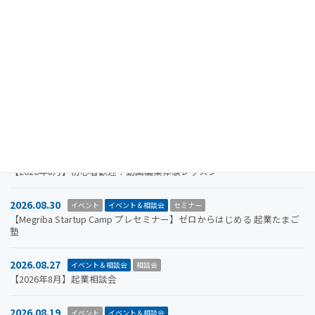
2024.08.15
重要なお知らせ
【注意喚起】迷惑メール（なりすましメール）に関するお知らせ
2026.11.19
イベント
イベント＆相談会
セミナー
【参加者募集】Megriba Startup Camp 2026〈第6期〉
2026.09.30
お知らせ
イベント
イベント＆相談会
ビジコン
山口市をもっと面白くするアイデアを募集します。全国学生ビジネスア
イデアコンテスト2026
2026.08.31
イベント＆相談会
セミナー
【2026年8月】初心者歓迎！動画編集体験レッスン
2026.08.30
イベント
イベント＆相談会
セミナー
【Megriba Startup Camp プレセミナー】ゼロからはじめる 起業たまご
塾
2026.08.27
イベント＆相談会
相談会
【2026年8月】起業相談会
2026.08.19
イベント
イベント＆相談会