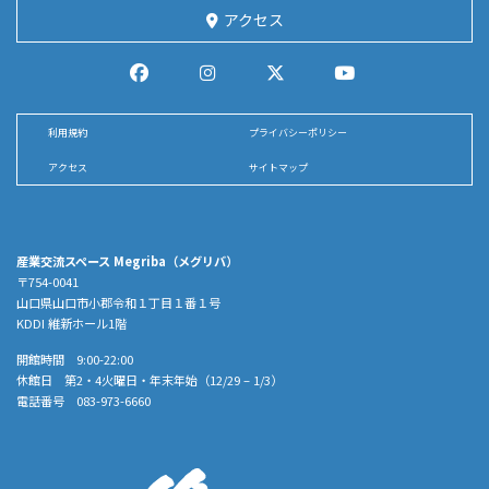
アクセス
利用規約
プライバシーポリシー
アクセス
サイトマップ
産業交流スペース Megriba（メグリバ）
〒754-0041
山口県山口市小郡令和１丁目１番１号
KDDI 維新ホール1階
開館時間 9:00-22:00
休館日 第2・4火曜日・年末年始（12/29 – 1/3）
電話番号 083-973-6660