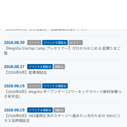
山口市をもっと面白くするアイデアを募集します。全国学生ビジネスア
イデアコンテスト2026
2026.08.31
イベント＆相談会
セミナー
【2026年8月】初心者歓迎！動画編集体験レッスン
2026.08.30
イベント
イベント＆相談会
セミナー
【Megriba Startup Camp プレセミナー】ゼロからはじめる 起業たまご
塾
2026.08.27
イベント＆相談会
相談会
【2026年8月】起業相談会
2026.08.19
イベント
イベント＆相談会
【2026年8月】Megriba オープンデー (コワーキングスペース無料体験つ
き見学会)
2026.08.19
イベント＆相談会
相談会
【2026年8月】SNS運用を次のステージへ進めたい方のための SNSビジ
ネス活用相談会