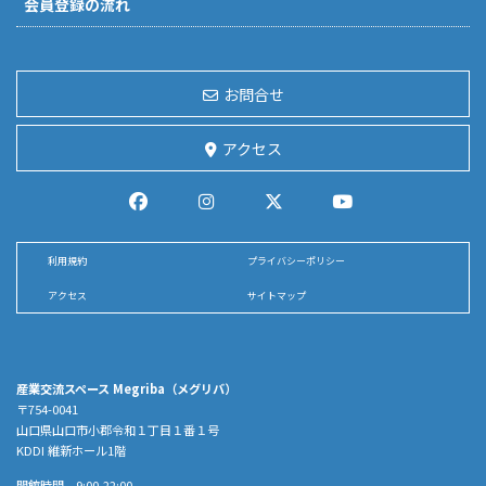
会員登録の流れ
お問合せ
アクセス
利用規約
プライバシーポリシー
アクセス
サイトマップ
産業交流スペース Megriba（メグリバ）
〒754-0041
山口県山口市小郡令和１丁目１番１号
KDDI 維新ホール1階
開館時間 9:00-22:00