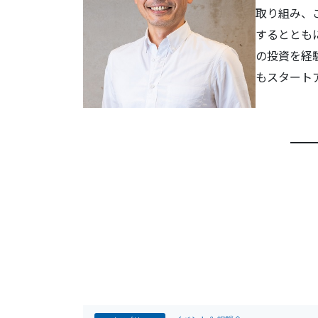
取り組み、
するととも
の投資を経
もスタート