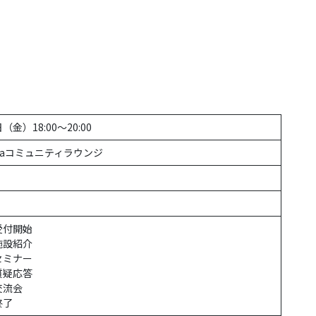
（金）18:00～20:00
ibaコミュニティラウンジ
 受付開始
 施設紹介
 セミナー
 質疑応答
 交流会
 終了