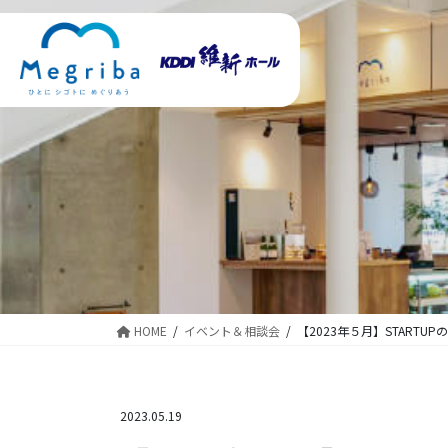
コ
ナ
ン
ビ
テ
ゲ
ン
ー
ツ
シ
に
ョ
移
ン
動
に
移
動
HOME
イベント＆相談会
【2023年５月】START
2023.05.19