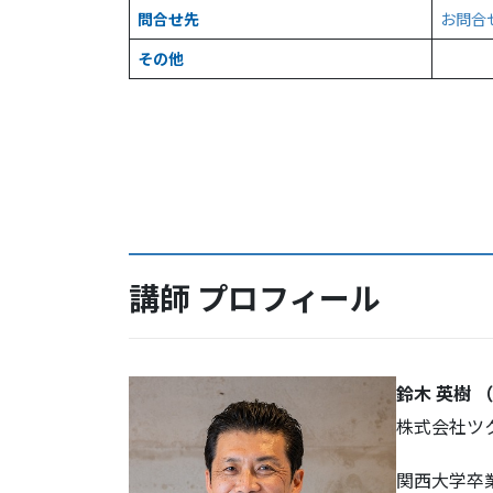
問合せ先
お問合
その他
講師 プロフィール
鈴木 英樹
（
株式会社ツ
関西大学卒