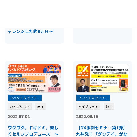
2022.07.16
デザイナー、クリエイター
と起業 ～やまぐち先輩起
OPEN G’s #03 未経験から
業家トーク～
エンジニアの道へ
～仕事・育児との両立。チ
ャレンジした約6ヵ月～
イベント＆セミナー
、
イベント＆セミナー
、
ハイブリッド
、
終了
ハイブリッド
、
終了
2022.07.02
2022.06.16
ワクワク、ドキドキ、楽し
【DX事例セミナー第1弾】
くセルフプロデュース ～
九州発！「グッデイ」がな