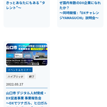
きっとあなたにもある “タ
ぜ国内有数のDX企業になれ
レント”～
たか？
～同時開催 :「DXチャレン
ジYAMAGUCHI」説明会～
イベント＆セミナー
、
ハイブリッド
、
終了
2022.03.27
山口市 デジタル人材育成・
DX促進事業 事業報告会
～DXでツナガル、ヒロガル