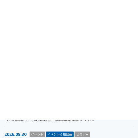
リアル開催
相談会
終了
タグ
最近の投稿
2024.08.15
重要なお知らせ
【注意喚起】迷惑メール（なりすましメール）に関するお知らせ
2026.11.19
イベント
イベント＆相談会
セミナー
【参加者募集】Megriba Startup Camp 2026〈第6期〉
2026.09.30
お知らせ
イベント
イベント＆相談会
ビジコン
山口市をもっと面白くするアイデアを募集します。全国学生ビジネスア
イデアコンテスト2026
2026.08.31
イベント＆相談会
セミナー
【2026年8月】初心者歓迎！動画編集体験レッスン
2026.08.30
イベント
イベント＆相談会
セミナー